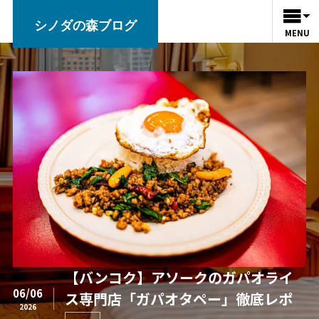
シノダの森ブログ
MENU
【バンコク】アソークのガパオライ
06/06
ス専門店「ガパオタペー」徹底レポ
2026