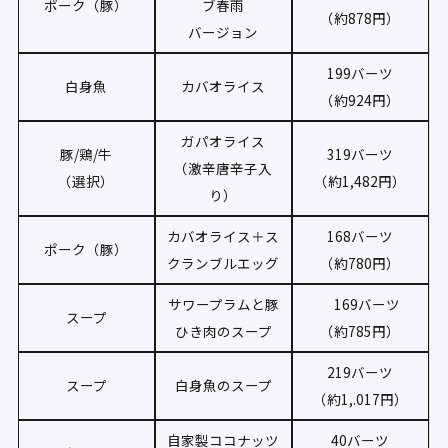
ポーク（豚）
ブ春雨
（約878円）
バージョン
199バーツ
白身魚
カバオライス
（約924円）
ガパオライス
豚/鶏/牛
319バーツ
（激辛唐辛子入
（選択）
（約1,482円）
り）
カバオライス＋ス
168バーツ
ポーク（豚）
クランブルエッグ
（約780円）
サワープラムと豚
169バーツ
スープ
ひき肉のスープ
（約785円）
219バーツ
スープ
白身魚のスープ
（約1,.017円）
自家製ココナッツ
40バーツ