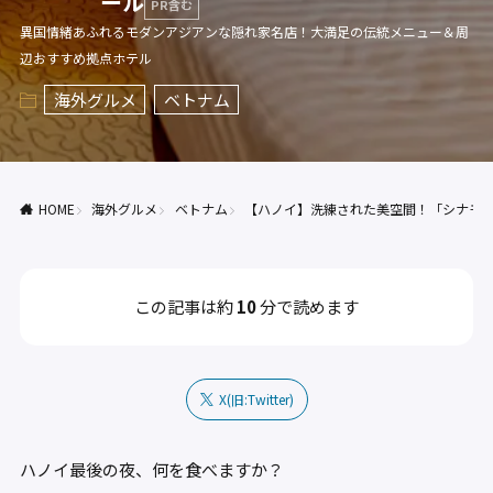
ール
PR含む
異国情緒あふれるモダンアジアンな隠れ家名店！大満足の伝統メニュー＆周
辺おすすめ拠点ホテル
海外グルメ
ベトナム
HOME
海外グルメ
ベトナム
【ハノイ】洗練された美空間！「シナモ
この記事は約
10
分で読めます
X(旧:Twitter)
ハノイ最後の夜、何を食べますか？