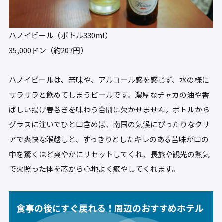
ハノイビール（ボトル330ml）
35,000ドン（約207円）
ハノイビールは、苦味や、アルコール感を感じず、水の様に
サラサラと飲めてしまうビールです。濃厚なチャカの油や香
ばしい揚げ春巻きを味わう合間に欠かせません。ボトルから
グラスに注いでひと口含めば、南国の気候にぴったりなクリ
アで爽快な喉越しと、すっきりとしたキレのある苦味が口の
中を驚くほど爽やかにリセットしてくれ、長旅や観光の熱気
で火照った体を芯から心地よく癒やしてくれます。
食事の後にすぐ戻れる！周辺のおすすめホテル