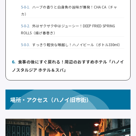
5-0-1.
ハーブの香りと白身魚の旨味が爆発！CHA CA（チャ
カ）
5-0-2.
外はザクザク中はジューシー！DEEP FRIED SPRING
ROLLS（揚げ春巻き）
5-0-3.
すっきり軽快な喉越し！ハノイビール（ボトル330ml）
6.
食事の後にすぐ戻れる！周辺のおすすめホテル「ハノイ
ノスタルジア ホテル＆スパ」
場所・アクセス（ハノイ旧市街）