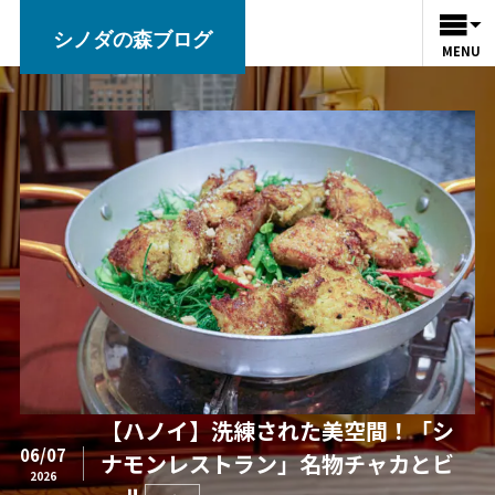
シノダの森ブログ
MENU
【ハノイ】洗練された美空間！「シ
06/07
ナモンレストラン」名物チャカとビ
2026