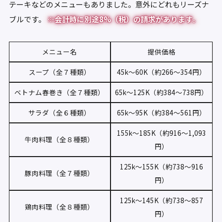
テーキなどのメニューもありました。意外にどれもリーズナ
ブルです。
※会計時に別途8%（税）の請求があります。
メニュー名
提供価格
スープ（全７種類）
45k〜60K（約266〜354円）
ベトナム春巻き（全７種類）
65k〜125K（約384〜738円）
サラダ（全６種類）
65k〜95K（約384〜561円）
155k〜185K（約916〜1,093
牛肉料理（全８種類）
円）
125k〜155K（約738〜916
豚肉料理（全７種類）
円）
125k〜145K（約738〜857
鶏肉料理（全８種類）
円）