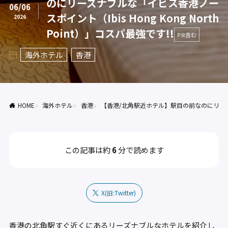
のにリーズナブルな「イビス香港ノー
06/06
スポイント（Ibis Hong Kong North
2026
Point）」コスパ最強です!!
PR含む
海外ホテル
香港
HOME
海外ホテル
香港
【香港/北角駅近ホテル】駅目の前なのにリーズナブルな
この記事は約
6
分で読めます
X(旧:Twitter)
香港の北角駅すぐ近くにあるリーズナブルなホテルを紹介し