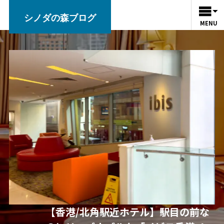
シノダの森ブログ
MENU
【香港/北角駅近ホテル】駅目の前な